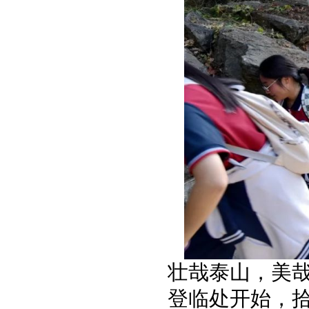
壮哉泰山，美
登临处开始，