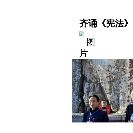
齐诵《宪法》