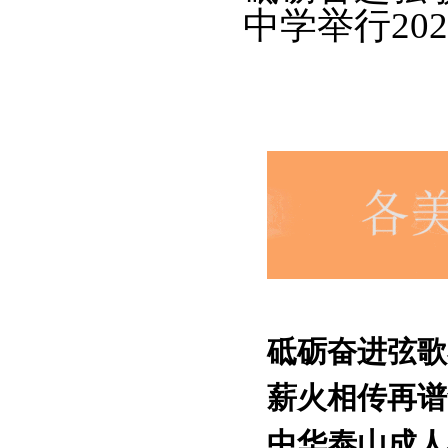
中学举行20
砥砺奋进弦歌
薪火相传再谱
中华泰山成人