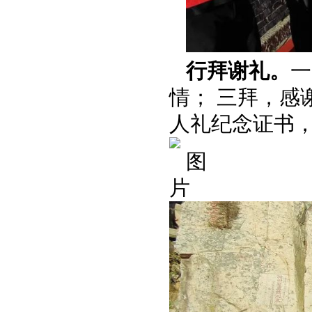
行拜谢礼
。
一
情； 三拜，感
人礼纪念证书